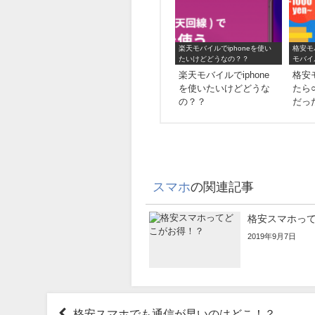
楽天モバイルでiphoneを使い
格安モ
たいけどどうなの？？
モバイ
楽天モバイルでiphone
格安
を使いたいけどどうな
たら
の？？
だっ
スマホ
の関連記事
格安スマホっ
2019年9月7日
格安スマホでも通信が早いのはどこ！？