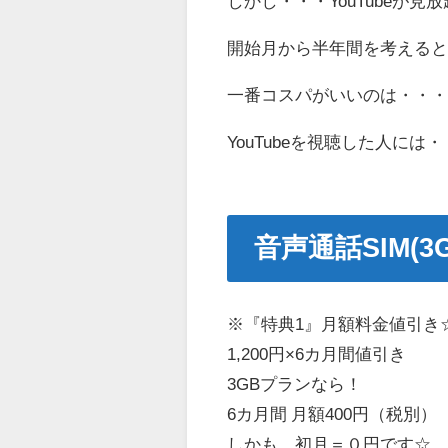
しかし・・・YouTubeが見
開始月から半年間を考える
一番コスパがいいのは・・・B
YouTubeを視聴した人には
音声通話SIM(
※『特典1』月額料金値引き
1,200円×6カ月間値引き
3GBプランなら！
6カ月間 月額400円（税別）
しかも、初月＝０円です☆