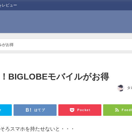
をレビュー
イルがお得
ら！BIGLOBEモバイルがお得
タ
r
はてブ
Pocket
Feed
ろそろスマホを持たせないと・・・