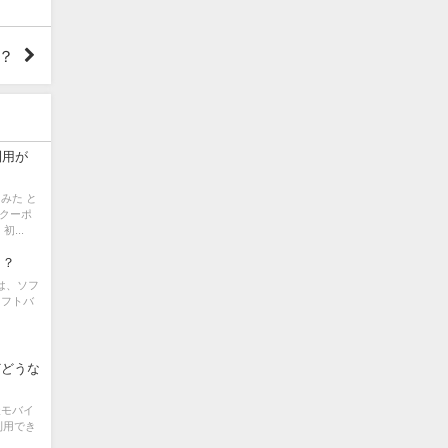
？
利用が
みた と
いクーポ
...
！？
ルは、ソフ
ソフトバ
どどうな
天モバイ
利用でき