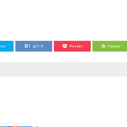
tter
はてブ
Pocket
Feedly