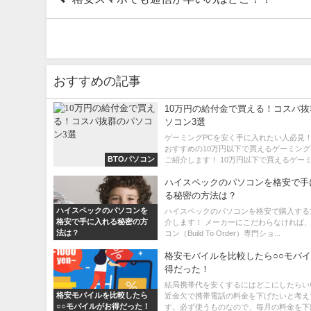
おすすめの記事
10万円の給付金で買える！コスパ
ソコン3選
ゲーミングPCを安く手に入れたい人必見！
おすすめの10万円以下で買えるゲーミング
BTOパソコン
ご紹介します！ 10万円以下で買えるゲーミ.
ハイスペックのパソコンを格安で手
る秘密の方法は？
ハイスペックのパソコンを
ハイスペックのパソコンを格安で購入する
格安で手に入れる秘密の方
介します！ メーカーにこだわらなければ、
法は？
コン（Build To Order）専門ショ...
格安モバイルを比較したら○○モバ
得だった！
結局携帯代を安くするにはどこにしたらい
格安モバイルを比較したら
近金欠で携帯電話の料金を下げたいと考え
○○モバイルがお得だった！
す。必ず使うものなので、毎月の料金を下