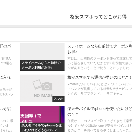
格安スマホってどこがお得！
抜群のパ
ステイホームなら出前館でクーポン
お得♪
 管理人
本日は、出前館のクーポンを使って注文して
ステイホームなら出前館で
PC3選を
いう話をさせていただきます♪ 出前館で凄
クーポン利用がお得♪
..
ンがあるということで使うことにしました。 初
に入れ
格安スマホでも通信が早いのはどこ
Ymobile(ワイモバイル)とは？ ワイモバイ
トバンクが提供している格安SIMサービス 
方法を紹
ンクの「サブブランド」「サブキャ...
BTOパソ
スマホ
イルがお
楽天モバイルでiphoneを使いたいけ
の？？
いの？ 最
何度かここのブログで取り上げてきた【楽
楽天モバイルでiphoneを使
ていま
ル】ですが 今回はiphoneで楽天モバイルは
いたいけどどうなの？？
げられた
るのか？！を調べてみる事にしました～(*...