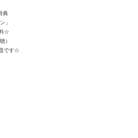
特典
ョン」
料☆
視聴）
放題です☆